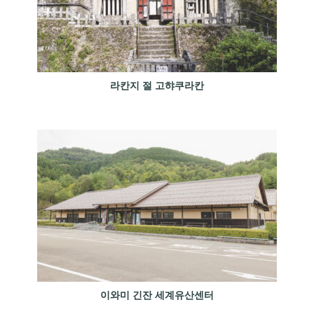
라칸지 절 고햐쿠라칸
이와미 긴잔 세계유산센터