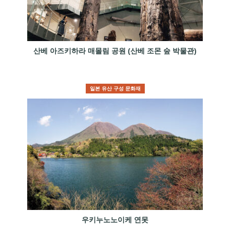
산베 아즈키하라 매몰림 공원 (산베 조몬 숲 박물관)
일본 유산 구성 문화재
우키누노노이케 연못