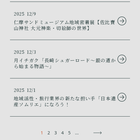
2025
12/9
仁摩サンドミュージアム地域密着展【佐比賣
山神社 大元神楽・切絵師の世界】
2025
12/3
月イチガク「長崎シュガーロード～銀の道か
ら始まる物語～」
2025
12/1
地域活性・旅行業界の新たな担い手「日本遺
産ソムリエ」になろう！
1
2
3
4
5
...
→