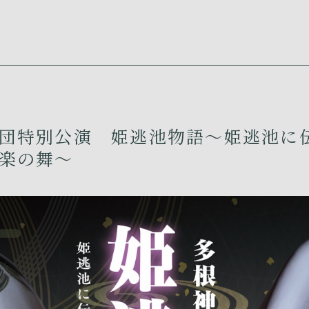
団特別公演 姫逃池物語～姫逃池に
楽の舞～