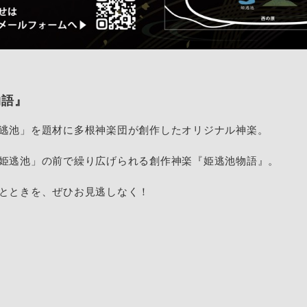
物語』
逃池」を題材に多根神楽団が創作したオリジナル神楽。
姫逃池」の前で繰り広げられる創作神楽『姫逃池物語』。
とときを、ぜひお見逃しなく！