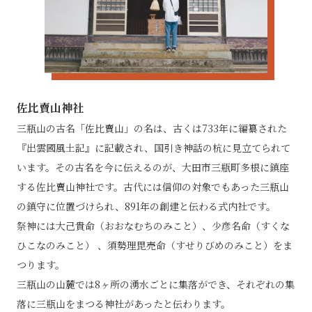
佐比賣山神社
三瓶山の古名「佐比賣山」の名は、古くは733年に編纂された
『出雲國風土記』に記載され、国引き神話の杭に見立てられて
います。その古名を今に伝えるのが、大田市三瓶町多根に鎮座
する佐比賣山神社です。古代には信仰の対象でもあった三瓶山
の鎮守に位置づけられ、891年の創建と伝わる式内社です。
祭神には大己貴命（おおなむちのみこと）、少彦名命（すくな
ひこなのみこと） 、須勢理毘売命（すせりびめのみこと）をま
つります。
三瓶山の山麓では8ヶ所の湧水ごとに集落ができ、それぞれの集
落に三瓶山をまつる神社があったと伝わります。