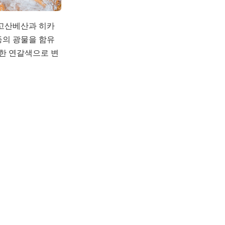
마고산베산과 히카
등의 광물을 함유
한 연갈색으로 변