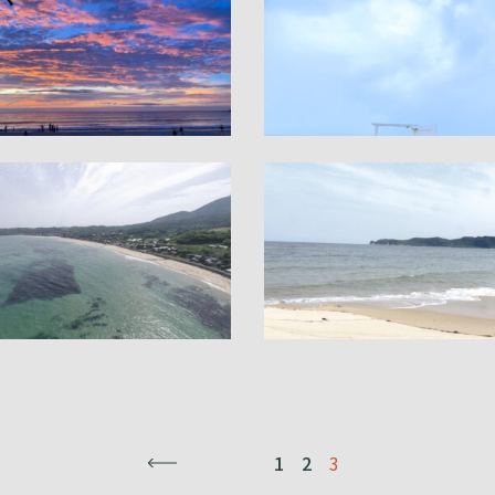
←
1
2
3