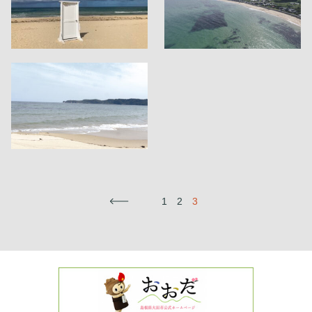
←
1
2
3