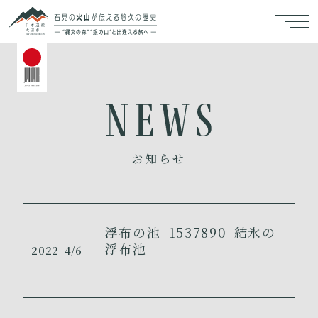
お知らせ
浮布の池_1537890_結氷の
浮布池
2022
4/6