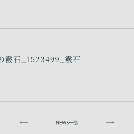
霰石_1523499_霰石
前へ
NEWS一覧
次へ