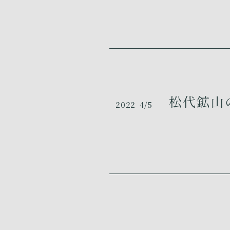
松代鉱山の
2022
4/5