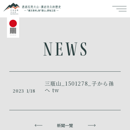
三瓶山_1501278_子から孫
へ tw
2023
1/18
上一頁
新聞一覽
下一頁