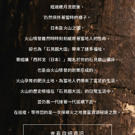
經過歲月流逝後，
仍然保持著當時的樣子。
日本是火山之國。
火山噴發雖然時時刻刻威脅著當地人的性命，
卻也為「石見國大田」帶來了諸多福祉。
曾經讓「西邦戈（日本）」聞名於世的石見銀山礦床，
也是由火山噴發的岩漿形成的。
火山孕育的肥沃土地，為當地人們帶來了富足的生活。
火山的歷史根植在「石見國大田」的日常生活中，
並仍舊一代接著一代延續下去。
在這裡，等待您的是一次探尋火之地豐富資源秘境之旅。
查看詳細資訊