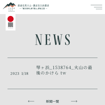
琴ヶ浜_1538764_火山の最
後のかけら tw
2023
1/18
上一頁
新聞一覽
下一頁