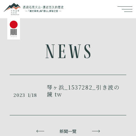
琴ヶ浜_1537282_引き波の
鏡 tw
2023
1/18
上一頁
新聞一覽
下一頁