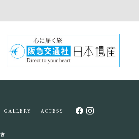
GALLERY
ACCESS
會