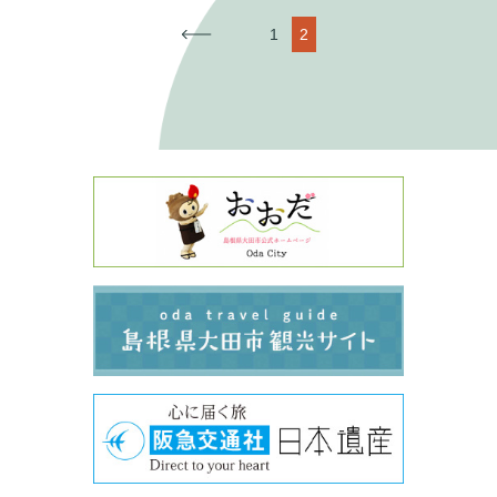
←
1
2