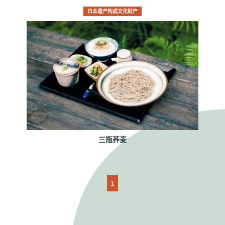
日本遗产构成文化财产
三瓶荞麦
1