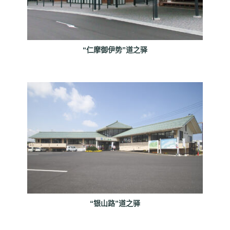
“仁摩御伊势”道之驿
“银山路”道之驿