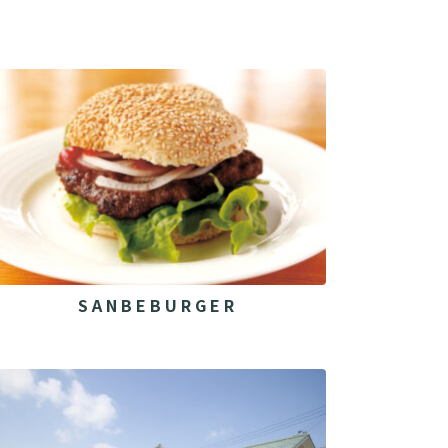
S A N B E B U R G E R