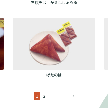
三瓶そば かえししょうゆ
げたのは
1
2
→