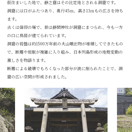
仮住まいした地で、静之窟はその比定地とされる洞窟です。
洞窟には口がふたつあり、奥行45ｍ、高さ13ｍもの広さを持ち
ます。
古くは信仰の場で、昔は静間神社が洞窟にまつられ、
今も一方
の口に鳥居が建てられています。
洞窟の岩盤は約1500万年前の火山噴出物が堆積してできたもの
で、
断層や岩脈が複雑に入り組み、日本列島形成の地殻変動の
激しさを物語ります。
断層による破壊でもろくなった部分が波に削られたことで、
洞
窟の広い空間が形成されました。