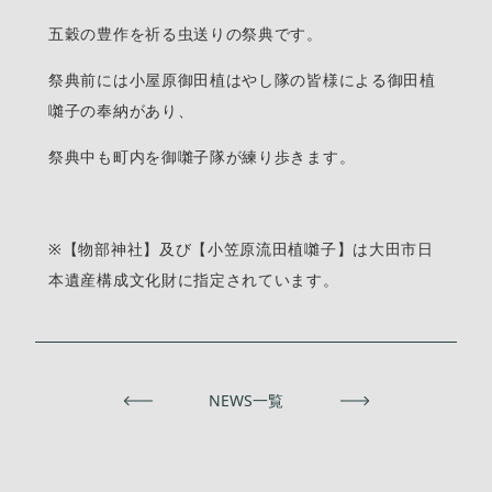
五穀の豊作を祈る虫送りの祭典です。
祭典前には小屋原御田植はやし隊の皆様による御田植
囃子の奉納があり、
祭典中も町内を御囃子隊が練り歩きます。
※【物部神社】及び【小笠原流田植囃子】は大田市日
本遺産構成文化財に指定されています。
前へ
NEWS一覧
次へ