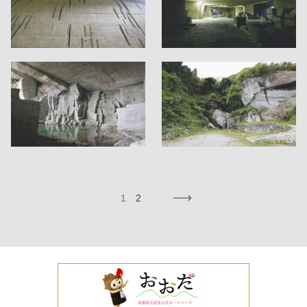
1
2
→