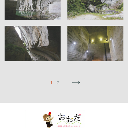
1
2
→