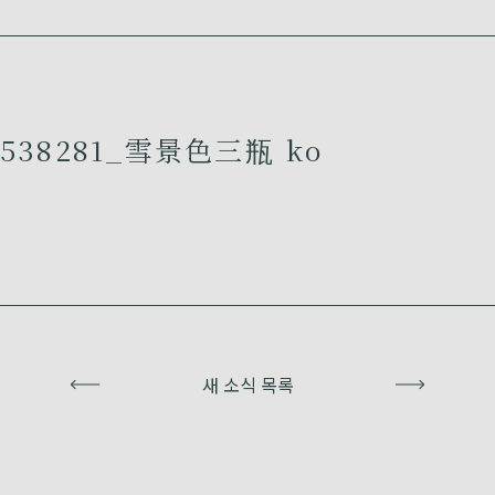
538281_雪景色三瓶 ko
이전
새 소식 목록
다음