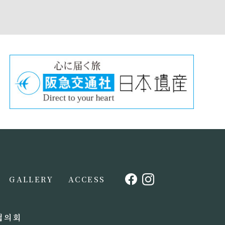
GALLERY
ACCESS
협의회