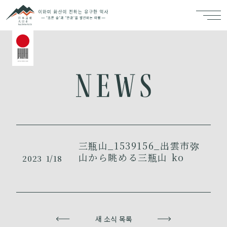
三瓶山_1539156_出雲市弥
山から眺める三瓶山 ko
2023
1/18
이전
새 소식 목록
다음