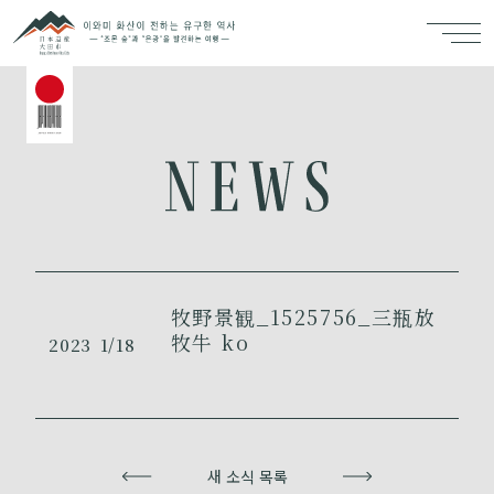
牧野景観_1525756_三瓶放
牧牛 ko
2023
1/18
이전
새 소식 목록
다음