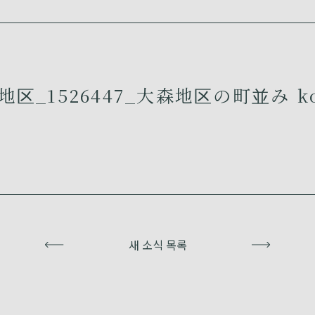
区_1526447_大森地区の町並み k
이전
새 소식 목록
다음