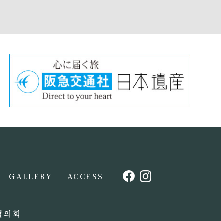
GALLERY
ACCESS
협의회