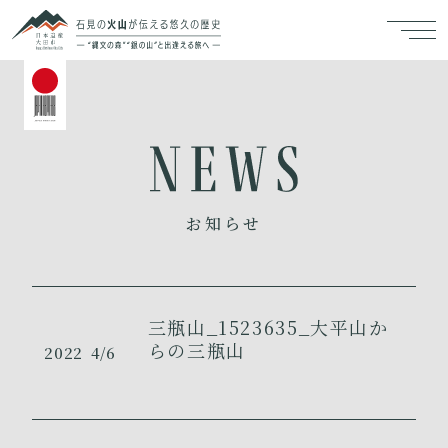
お知らせ
三瓶山_1523635_大平山か
らの三瓶山
2022
4/6