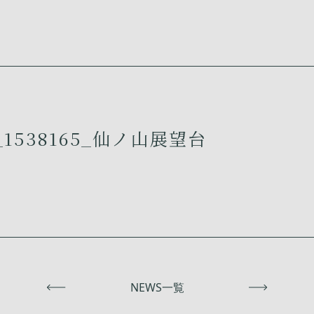
1538165_仙ノ山展望台
前へ
NEWS一覧
次へ