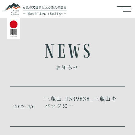
お知らせ
三瓶山_1539838_三瓶山を
バックに…
2022
4/6