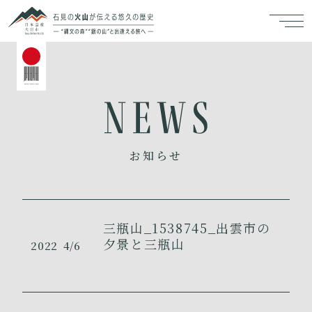
お知らせ
三瓶山_1538745_出雲市の
夕景と三瓶山
2022
4/6