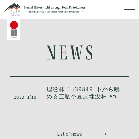
埋没林_1539849_下から眺
める三瓶小豆原埋没林 en
2023
1/18
Back
List of news
Next