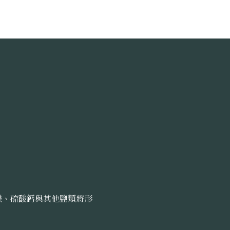
鎂、硫酸鈣與其他鹽類將形