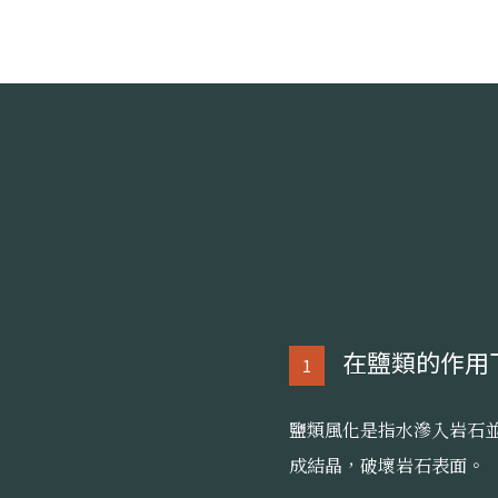
在鹽類的作用
1
鹽類風化是指水滲入岩石
成結晶，破壞岩石表面。