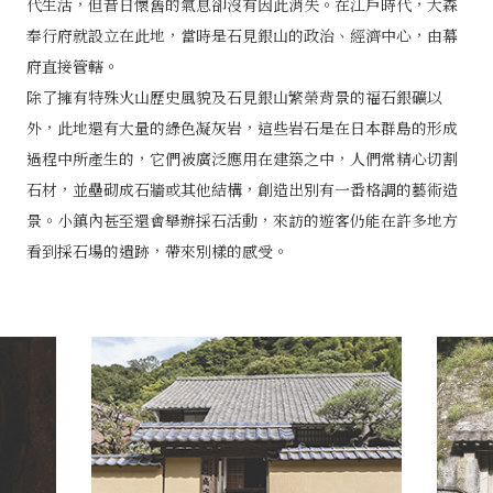
代生活，但昔日懷舊的氣息卻沒有因此消失。在江戶時代，大森
奉行府就設立在此地，當時是石見銀山的政治、經濟中心，由幕
府直接管轄。
除了擁有特殊火山歷史風貌及石見銀山繁榮背景的福石銀礦以
外，此地還有大量的綠色凝灰岩，這些岩石是在日本群島的形成
過程中所產生的，它們被廣泛應用在建築之中，人們常精心切割
石材，並壘砌成石牆或其他結構，創造出別有一番格調的藝術造
景。小鎮內甚至還會舉辦採石活動，來訪的遊客仍能在許多地方
看到採石場的遺跡，帶來別樣的感受。