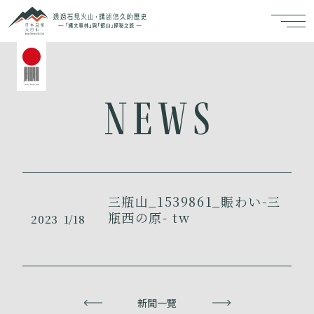
三瓶山_1539861_賑わい-三
瓶西の原- tw
2023
1/18
上一頁
新聞一覽
下一頁