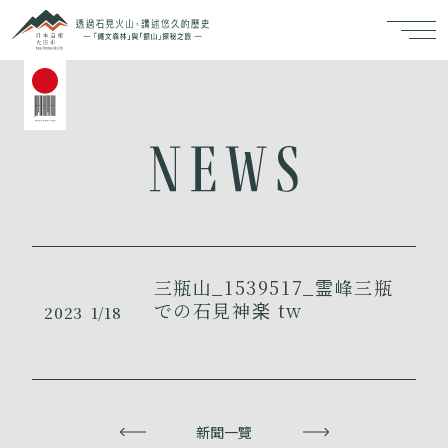
三瓶山_1539517_霊峰三瓶
での石見神楽 tw
2023
1/18
上一頁
新聞一覽
下一頁