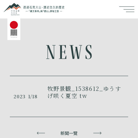
牧野景観_1538612_ゆうす
げ咲く夏空 tw
2023
1/18
上一頁
新聞一覽
下一頁