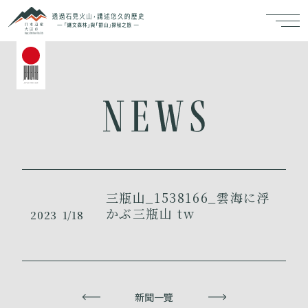
三瓶山_1538166_雲海に浮
かぶ三瓶山 tw
2023
1/18
上一頁
新聞一覽
下一頁