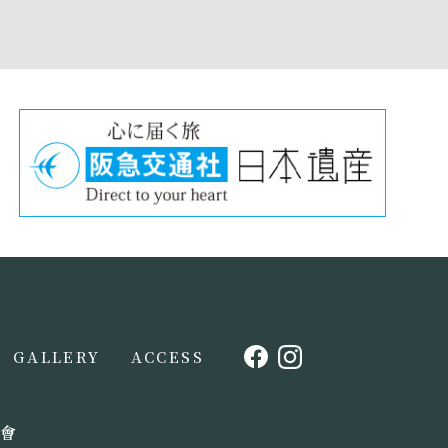
GALLERY
ACCESS
會