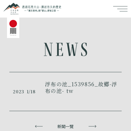
浮布の池_1539856_故郷-浮
布の池- tw
2023
1/18
上一頁
新聞一覽
下一頁