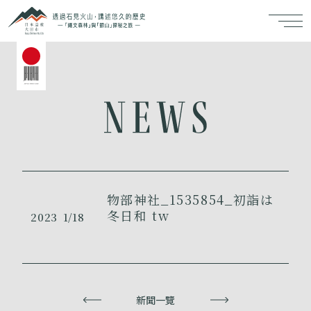
物部神社_1535854_初詣は
冬日和 tw
2023
1/18
上一頁
新聞一覽
下一頁