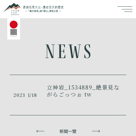
立神岩_1534889_絶景見な
がらごっつぉ tw
2023
1/18
上一頁
新聞一覽
下一頁