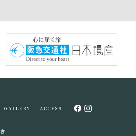
GALLERY
ACCESS
會