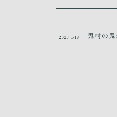
鬼村の鬼岩
2023
1/18