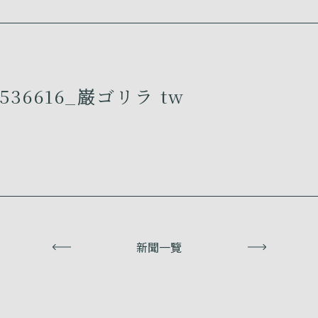
536616_巌ゴリラ tw
上一頁
新聞一覽
下一頁