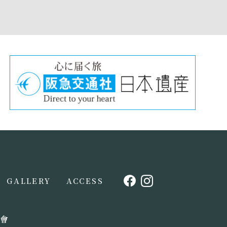
GALLERY
ACCESS
會