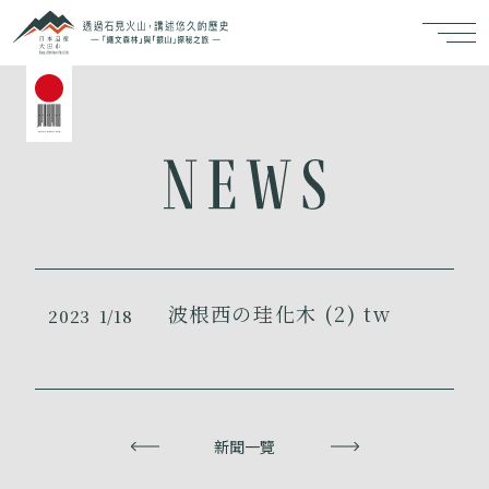
波根西の珪化木 (2) tw
2023
1/18
上一頁
新聞一覽
下一頁