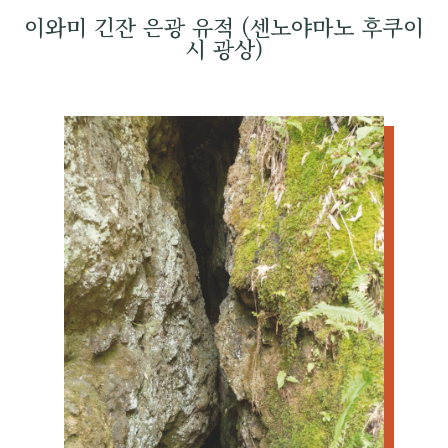
이와미 긴잔 은광 유적 (센노야마노 후쿠이
시 광상)