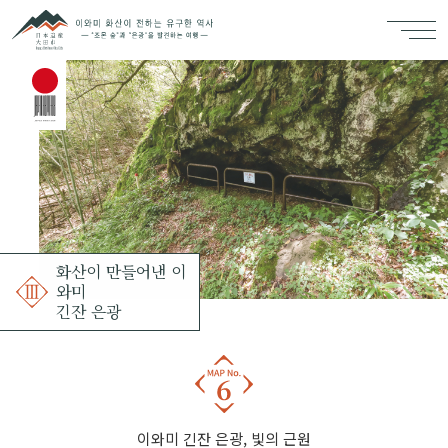
화산이 만들어낸 이
와미
긴잔 은광
이와미 긴잔 은광, 빛의 근원