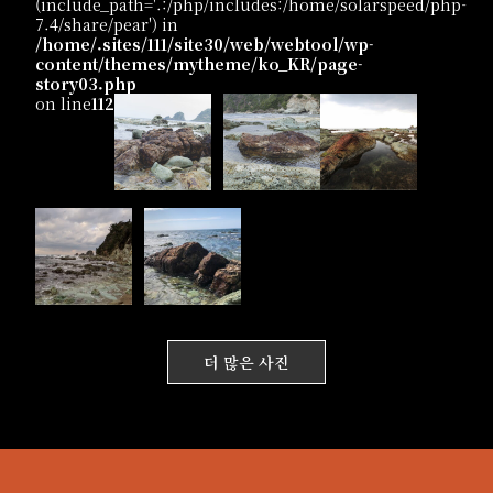
(include_path='.:/php/includes:/home/solarspeed/php-
7.4/share/pear') in
/home/.sites/111/site30/web/webtool/wp-
content/themes/mytheme/ko_KR/page-
story03.php
on line
112
더 많은 사진