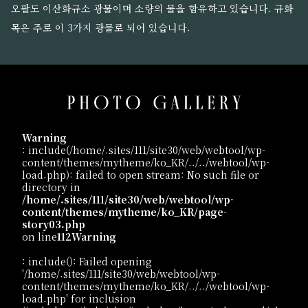
오팔도 이산화규소 광물이며 소량의 물을 함유하고 있습니다. 규화
목은 주로 이 3가지 광물로 되어 있습니다.
Warning
: include(/home/.sites/111/site30/web/webtool/wp-
content/themes/mytheme/ko_KR/../../webtool/wp-
load.php): failed to open stream: No such file or
directory in
/home/.sites/111/site30/web/webtool/wp-
content/themes/mytheme/ko_KR/page-
story03.php
on line
112
Warning
: include(): Failed opening
'/home/.sites/111/site30/web/webtool/wp-
content/themes/mytheme/ko_KR/../../webtool/wp-
load.php' for inclusion