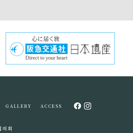
GALLERY
ACCESS
협의회