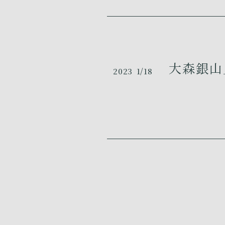
大森銀山_
2023
1/18