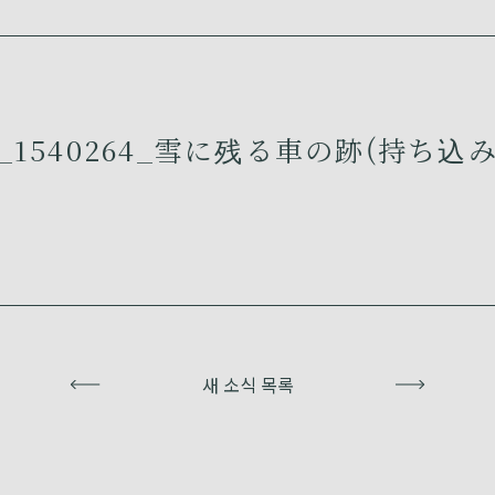
1540264_雪に残る車の跡(持ち込み)
이전
새 소식 목록
다음