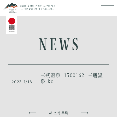
三瓶温泉_1500162_三瓶温
泉 ko
2023
1/18
이전
새 소식 목록
다음