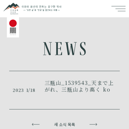
三瓶山_1539543_天まで上
がれ、三瓶山より高く ko
2023
1/18
이전
새 소식 목록
다음