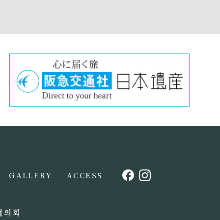
GALLERY
ACCESS
협의회