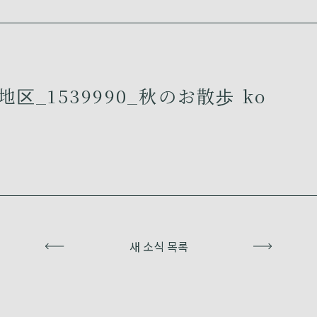
区_1539990_秋のお散歩 ko
이전
새 소식 목록
다음